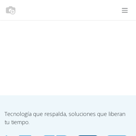
Ir al contenido
Inicio de sesión
Tecnología que respalda, soluciones que liberan
tu tiempo.