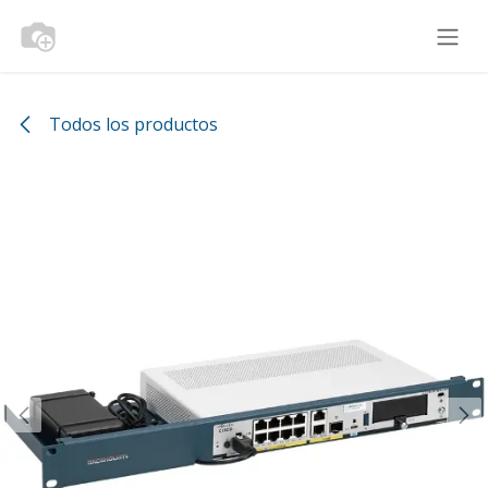
Ir al contenido
Todos los productos