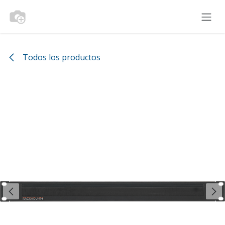
Ir al contenido
Todos los productos